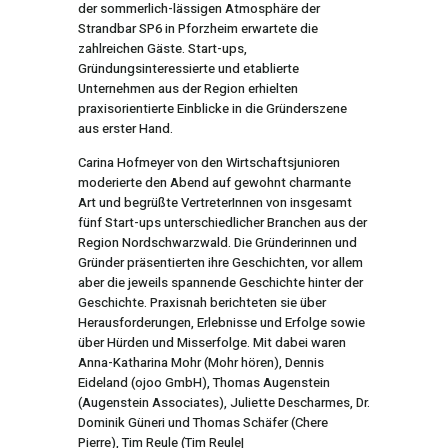
der sommerlich-lässigen Atmosphäre der
Strandbar SP6 in Pforzheim erwartete die
zahlreichen Gäste. Start-ups,
Gründungsinteressierte und etablierte
Unternehmen aus der Region erhielten
praxisorientierte Einblicke in die Gründerszene
aus erster Hand.
Carina Hofmeyer von den Wirtschaftsjunioren
moderierte den Abend auf gewohnt charmante
Art und begrüßte VertreterInnen von insgesamt
fünf Start-ups unterschiedlicher Branchen aus der
Region Nordschwarzwald. Die Gründerinnen und
Gründer präsentierten ihre Geschichten, vor allem
aber die jeweils spannende Geschichte hinter der
Geschichte. Praxisnah berichteten sie über
Herausforderungen, Erlebnisse und Erfolge sowie
über Hürden und Misserfolge. Mit dabei waren
Anna-Katharina Mohr (Mohr hören), Dennis
Eideland (ojoo GmbH), Thomas Augenstein
(Augenstein Associates), Juliette Descharmes, Dr.
Dominik Güneri und Thomas Schäfer (Chere
Pierre), Tim Reule (Tim Reule|