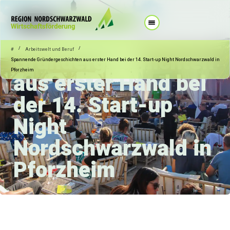
11.07.2025
Arbeitswelt und Beruf
Spannende
/
/
#
Arbeitswelt und Beruf
Gründergeschichten
Spannende Gründergeschichten aus erster Hand bei der 14. Start-up Night Nordschwarzwald in
Pforzheim
aus erster Hand bei
der 14. Start-up
Night
Nordschwarzwald in
Pforzheim