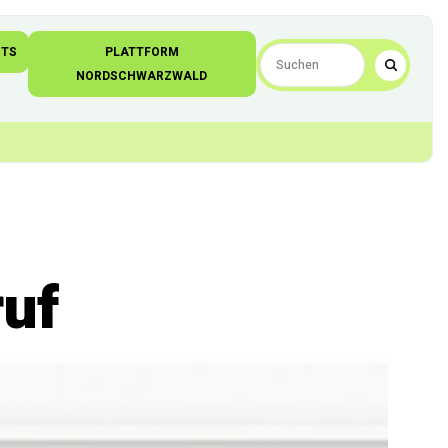
NTS
PLATTFORM
NORDSCHWARZWALD
ruf