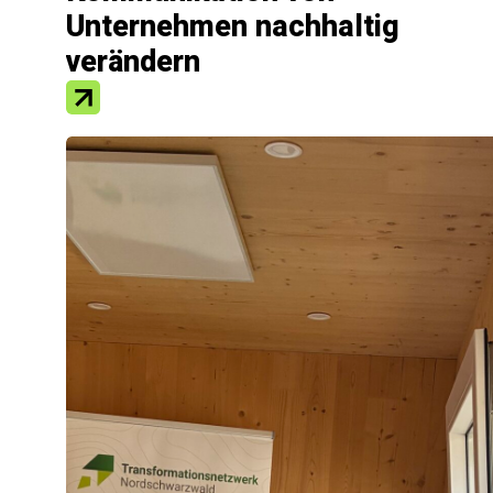
Unternehmen nachhaltig
verändern
Wirtschaftsförderung
Unsere 
Organisation
Unterne
Wirtschaftsstandort
Investor
Projekte
Start-Ups
Karriere
Beschäft
Kontakt
Westliche Karl-Friedrich-Str. 29-31
75172 Pforzheim
07231 / 1543690
info@nordschwarzwald.de
© Wirtschaftsförderung Nordschwarzwald