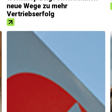
neue Wege zu mehr
Vertriebserfolg
Angebote
Aktuelles & Medien
hmen
News
en
Pressemitteilungen
News aus der Region
igte
Mediathek
Wirtschaftskalender
Plattform Nordschwarzwald
Auf dem L
Impressum
Datenschutzerklärung