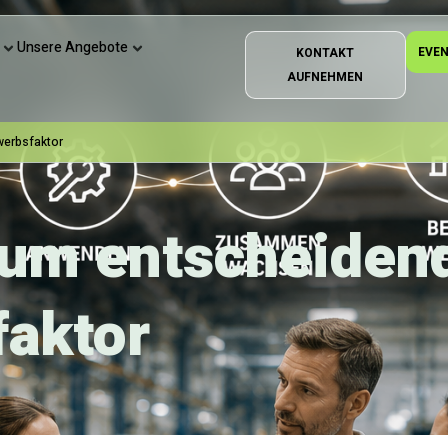
Unsere Angebote
EVE
KONTAKT
AUFNEHMEN
werbsfaktor
zum entscheiden
aktor