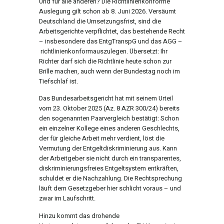
Und für alle anderen? Die Richtlinienkonforme
Auslegung gilt schon ab 8. Juni 2026. Versäumt
Deutschland die Umsetzungsfrist, sind die
Arbeitsgerichte verpflichtet, das bestehende Recht
– insbesondere das EntgTranspG und das AGG –
richtlinienkonformauszulegen. Übersetzt: Ihr
Richter darf sich die Richtlinie heute schon zur
Brille machen, auch wenn der Bundestag noch im
Tiefschlaf ist.
Das Bundesarbeitsgericht hat mit seinem Urteil
vom 23. Oktober 2025 (Az. 8 AZR 300/24) bereits
den sogenannten Paarvergleich bestätigt: Schon
ein einzelner Kollege eines anderen Geschlechts,
der für gleiche Arbeit mehr verdient, löst die
Vermutung der Entgeltdiskriminierung aus. Kann
der Arbeitgeber sie nicht durch ein transparentes,
diskriminierungsfreies Entgeltsystem entkräften,
schuldet er die Nachzahlung. Die Rechtsprechung
läuft dem Gesetzgeber hier schlicht voraus – und
zwar im Laufschritt.
Hinzu kommt das drohende