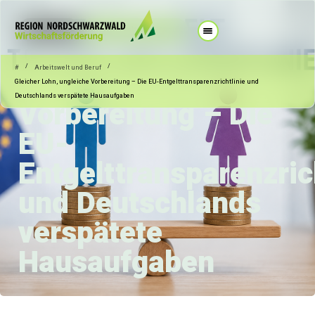
09.06.2026
Arbeitswelt und Beruf
Gleicher Lohn,
/
/
#
Arbeitswelt und Beruf
ungleiche
Gleicher Lohn, ungleiche Vorbereitung – Die EU-Entgelttransparenzrichtlinie und
Deutschlands verspätete Hausaufgaben
Vorbereitung – Die
EU-
Entgelttransparenzric
und Deutschlands
verspätete
Hausaufgaben