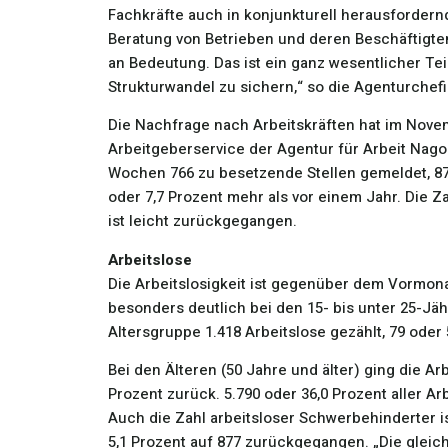
Fachkräfte auch in konjunkturell herausfordernd
Beratung von Betrieben und deren Beschäftigt
an Bedeutung. Das ist ein ganz wesentlicher Tei
Strukturwandel zu sichern,“ so die Agenturchefi
Die Nachfrage nach Arbeitskräften hat im No
Arbeitgeberservice der Agentur für Arbeit Nag
Wochen 766 zu besetzende Stellen gemeldet, 87 
oder 7,7 Prozent mehr als vor einem Jahr. Die Z
ist leicht zurückgegangen.
Arbeitslose
Die Arbeitslosigkeit ist gegenüber dem Vormon
besonders deutlich bei den 15- bis unter 25-Jä
Altersgruppe 1.418 Arbeitslose gezählt, 79 oder 
Bei den Älteren (50 Jahre und älter) ging die A
Prozent zurück. 5.790 oder 36,0 Prozent aller Ar
Auch die Zahl arbeitsloser Schwerbehinderter i
5,1 Prozent auf 877 zurückgegangen. „Die glei