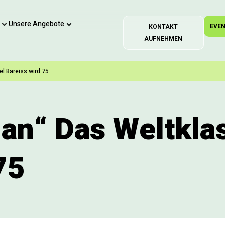
Unsere Angebote
EVE
KONTAKT
AUFNEHMEN
l Bareiss wird 75
man“ Das Weltkla
75