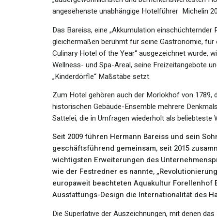
angesehenste unabhängige Hotelführer Michelin 20
Das Bareiss, eine „Akkumulation einschüchternder Pe
gleichermaßen berühmt für seine Gastronomie, für di
Culinary Hotel of the Year“ ausgezeichnet wurde, wi
Wellness- und Spa-Areal, seine Freizeitangebote und
„Kinderdörfle“ Maßstäbe setzt.
Zum Hotel gehören auch der Morlokhof von 1789, 
historischen Gebäude-Ensemble mehrere Denkmalsc
Sattelei, die in Umfragen wiederholt als beliebteste
Seit 2009 führen Hermann Bareiss und sein So
geschäftsführend gemeinsam, seit 2015 zusamme
wichtigsten Erweiterungen des Unternehmensprof
wie der Festredner es nannte, „Revolutionierung
europaweit beachteten Aquakultur Forellenhof 
Ausstattungs-Design die Internationalität des H
Die Superlative der Auszeichnungen, mit denen das 