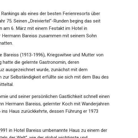
Rankings als eines der besten Ferienresorts über
r 75. Seinen „Dreiviertel“-Runden beging das seit
 am 6. März mit einem Festakt im Hotel in
ior Hermann Bareiss zusammen mit seinem Sohn
hatten.
e Bareiss (1913-1996), Kriegswitwe und Mutter von
g hatte die gelernte Gastronomin, deren
uz ausgezeichnet wurde, zunächst mit dem
zur Selbständigkeit erfüllte sie sich mit dem Bau des
teltal.
ie und seiner persönlichen Gastlichkeit schnell einen
ohn Hermann Bareiss, gelernter Koch mit Wanderjahren
66 ins Haus zurückkehrte, dessen Führung er 1973
 1991 in Hotel Bareiss umbenannte Haus zu einem der
s der Welt“, wie der global wichtigste und