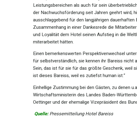
Leistungsbereichen als auch für sein überbetriebli
der Nachwuchsförderung seit Jahren geehrt wird, hie
ausschlaggebend für den langjährigen dauerhaften 
Zusammenhang in einer Dankesrede die Mitarbeiter u
und Loyalität dem Hotel seinen Aufstieg in die Wel
miterarbeitet hätten.
Einen bemerkenswerten Perspektivenwechsel unterna
für selbstverständlich, sie kennen ihr Bareiss nicht
Sein, das ist für sie für das größte Geschenk, wei
ist dieses Bareiss, weil es zutiefst human ist.“
Einhellige Zustimmung bei den Gästen, zu denen u.a
Wirtschaftsministerin des Landes Baden-Württembe
Oettinger und der ehemalige Vizepräsident des Bun
Quelle:
Pressemitteilung Hotel Bareiss