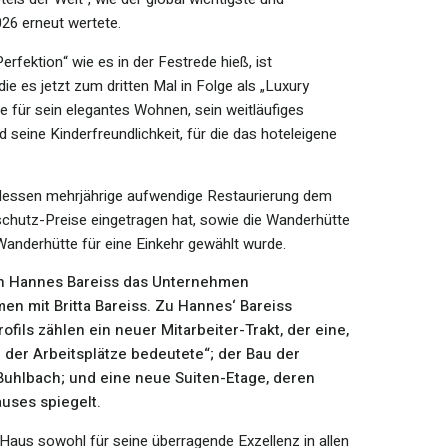
26 erneut wertete.
rfektion“ wie es in der Festrede hieß, ist
e es jetzt zum dritten Mal in Folge als „Luxury
e für sein elegantes Wohnen, sein weitläufiges
 seine Kinderfreundlichkeit, für die das hoteleigene
dessen mehrjährige aufwendige Restaurierung dem
hutz-Preise eingetragen hat, sowie die Wanderhütte
 Wanderhütte für eine Einkehr gewählt wurde.
hn Hannes Bareiss das Unternehmen
n mit Britta Bareiss. Zu Hannes‘ Bareiss
ils zählen ein neuer Mitarbeiter-Trakt, der eine,
 der Arbeitsplätze bedeutete“; der Bau der
Buhlbach; und eine neue Suiten-Etage, deren
auses spiegelt.
Haus sowohl für seine überragende Exzellenz in allen