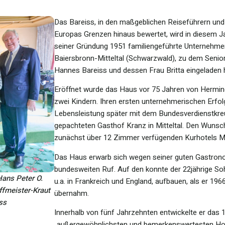
Das Bareiss, in den maßgeblichen Reiseführern und 
Europas Grenzen hinaus bewertet, wird in diesem Jah
seiner Gründung 1951 familiengeführte Unternehmen
Baiersbronn-Mitteltal (Schwarzwald), zu dem Sen
Hannes Bareiss und dessen Frau Britta eingeladen 
Eröffnet wurde das Haus vor 75 Jahren von Hermin
zwei Kindern. Ihren ersten unternehmerischen Erfol
Lebensleistung später mit dem Bundesverdienstkre
gepachteten Gasthof Kranz in Mitteltal. Den Wunsch 
zunächst über 12 Zimmer verfügenden Kurhotels Mit
Das Haus erwarb sich wegen seiner guten Gastronom
bundesweiten Ruf. Auf den konnte der 22jährige S
 Hans Peter O.
u.a. in Frankreich und England, aufbauen, als er 19
offmeister-Kraut
übernahm.
ss
Innerhalb von fünf Jahrzehnten entwickelte er das
„außergewöhnlichsten und bemerkenswertesten Hotel