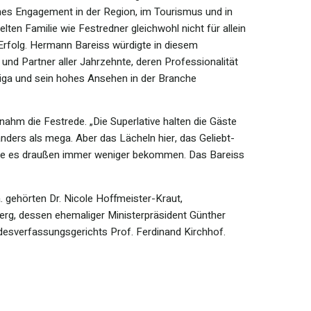
ches Engagement in der Region, im Tourismus und in
lten Familie wie Festredner gleichwohl nicht für allein
Erfolg. Hermann Bareiss würdigte in diesem
nd Partner aller Jahrzehnte, deren Professionalität
tliga und sein hohes Ansehen in der Branche
hm die Festrede. „Die Superlative halten die Gäste
 anders als mega. Aber das Lächeln hier, das Geliebt-
l sie es draußen immer weniger bekommen. Das Bareiss
. gehörten Dr. Nicole Hoffmeister-Kraut,
rg, dessen ehemaliger Ministerpräsident Günther
desverfassungsgerichts Prof. Ferdinand Kirchhof.