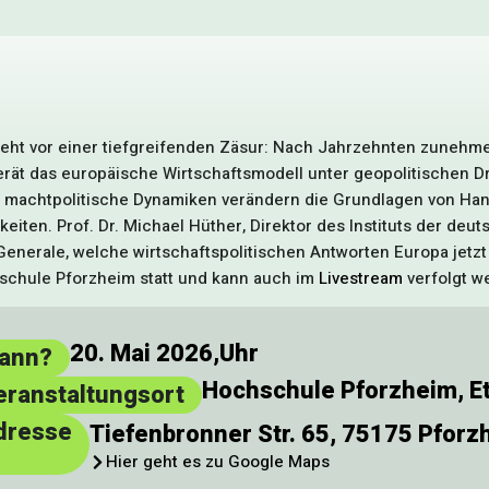
teht vor einer tiefgreifenden Zäsur: Nach Jahrzehnten zunehme
erät das europäische Wirtschaftsmodell unter geopolitischen 
 machtpolitische Dynamiken verändern die Grundlagen von Hand
eiten. Prof. Dr. Michael Hüther, Direktor des Instituts der deut
enerale, welche wirtschaftspolitischen Antworten Europa jetzt 
schule Pforzheim statt und kann auch im
Livestream
verfolgt w
20. Mai 2026,
Uhr
ann?
Hochschule Pforzheim, E
eranstaltungsort
dresse
Tiefenbronner Str. 65, 75175 Pforz
Hier geht es zu Google Maps