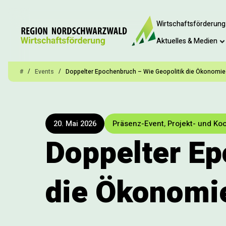
Wirtschaftsförderung
Aktuelles & Medien
/
/
#
Events
Doppelter Epochenbruch – Wie Geopolitik die Ökonomie 
20. Mai 2026
Präsenz-Event
,
Projekt- und Ko
Doppelter Ep
die Ökonomie