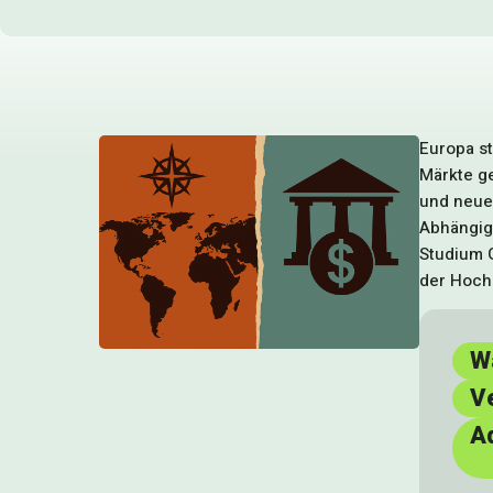
Europa s
Märkte g
und neue
Abhängigk
Studium G
der Hoch
W
V
A