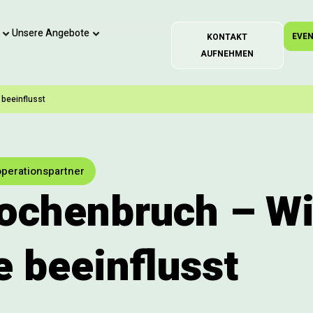
Unsere Angebote
EVE
KONTAKT
AUFNEHMEN
beeinflusst
operationspartner
ochenbruch – Wi
 beeinflusst