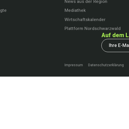
News aus der Region
igte
Mediathek
Wirtschaftskalender
Plattform Nordschwarzwald
Auf dem L
Impressum
Datenschutzerklärung