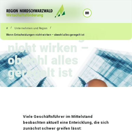
08.05.2026
Unternehmen und Region
Wenn
/
/
#
Unternehmen und Region
Entscheidungen
Wenn Entscheidungen nicht wirken – obwohl alles geregelt ist
nicht wirken –
obwohl alles
geregelt ist
Viele Geschäftsführer im Mittelstand
beobachten aktuell eine Entwicklung, die sich
zunächst schwer greifen lässt: