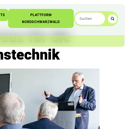
NTS
PLATTFORM
NORDSCHWARZWALD
euz für die
nstechnik