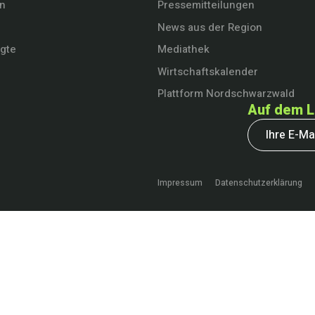
en
Pressemitteilungen
News aus der Region
igte
Mediathek
Wirtschaftskalender
Plattform Nordschwarzwald
Auf dem L
Impressum
Datenschutzerklärung