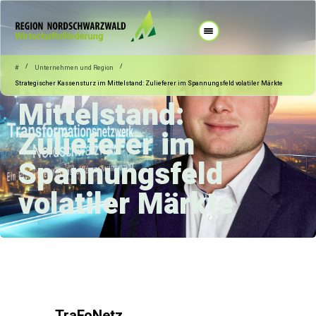
12.06.2026
Unternehmen und Region
Strategischer
/
/
#
Unternehmen und Region
Kassensturz im
Strategischer Kassensturz im Mittelstand: Zulieferer im Spannungsfeld volatiler Märkte
Mittelstand:
Zulieferer im
Spannungsfeld
volatiler Märkte
TraFoNetz