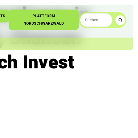
ernehmen in
NTS
PLATTFORM
NORDSCHWARZWALD
, Chancen
ch Invest