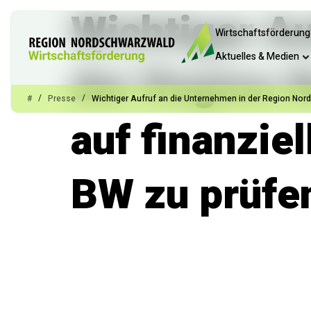
Wichtiger Au
Wirtschaftsförderung
Aktuelles & Medien
der Region 
/
/
#
Presse
Wichtiger Aufruf an die Unternehmen in der Region Nor
auf finanzie
BW zu prüfe