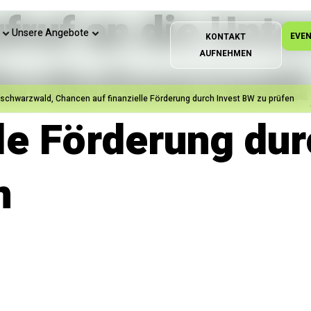
fruf an die Unt
Unsere Angebote
EVE
KONTAKT
AUFNEHMEN
Nordschwarzwald
dschwarzwald, Chancen auf finanzielle Förderung durch Invest BW zu prüfen
lle Förderung dur
n