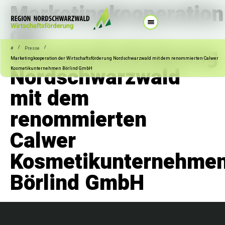
Marketingkooperation
der
Wirtschaftsförderung
/
/
#
Presse
Marketingkooperation der Wirtschaftsförderung Nordschwarzwald mit dem renommierten Calwer
Nordschwarzwald
Kosmetikunternehmen Börlind GmbH
mit dem
renommierten
Calwer
Kosmetikunternehme
Börlind GmbH