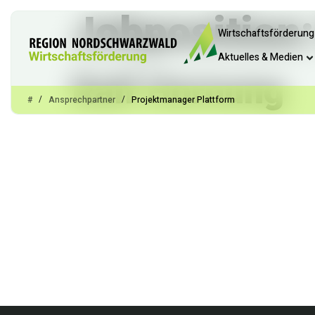
Jobposition
Wirtschaftsförderung
Aktuelles & Medien
Ralf Hornung
/
/
#
Ansprechpartner
Projektmanager Plattform