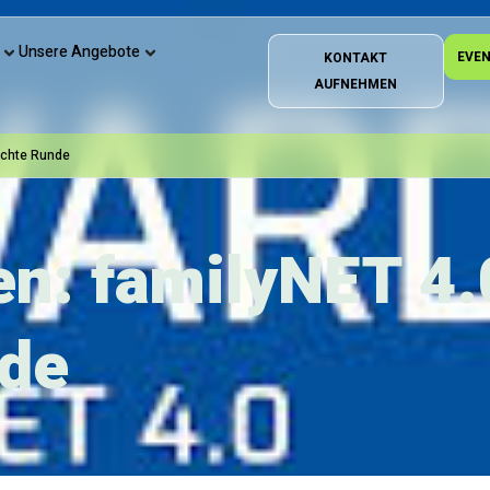
Unsere Angebote
EVE
KONTAKT
AUFNEHMEN
 achte Runde
n: familyNET 4.0
nde