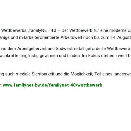
es Wettbewerbs „familyNET 4.0 – Der Wettbewerb für eine moderne 
ige und mitarbeiterorientierte Arbeitswelt noch bis zum 14. August
nd dem Arbeitgeberverband Südwestmetall geförderte Wettbewerb ze
 Fachkräfte langfristig gewinnen und binden. Im Fokus stehen zwei 
.
ng auch mediale Sichtbarkeit und die Möglichkeit, Teil eines lande
r:
www.familynet-bw.de/familynet-40/wettbewerb