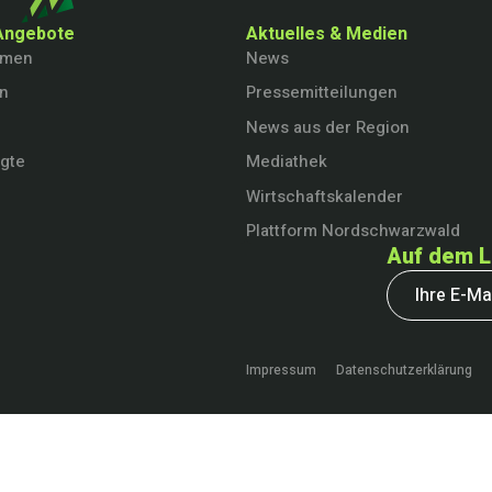
Angebote
Aktuelles & Medien
hmen
News
en
Pressemitteilungen
News aus der Region
igte
Mediathek
Wirtschaftskalender
Plattform Nordschwarzwald
Auf dem L
Impressum
Datenschutzerklärung