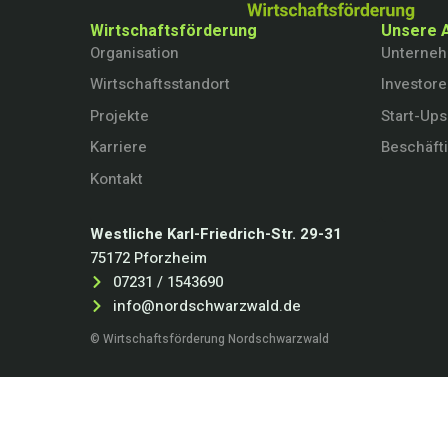
Wirtschaftsförderung
Unsere 
Organisation
Unterne
Wirtschaftsstandort
Investor
Projekte
Start-Ups
Karriere
Beschäft
Kontakt
Westliche Karl-Friedrich-Str. 29-31
75172 Pforzheim
07231 / 1543690
info@nordschwarzwald.de
© Wirtschaftsförderung Nordschwarzwald