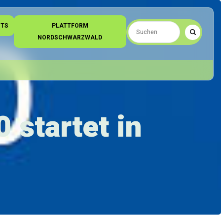
NTS
PLATTFORM
NORDSCHWARZWALD
 startet in