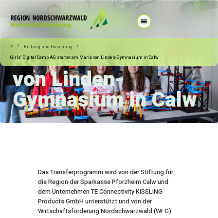
18.02.2025
Bildung und Forschung
Girls‘ Digital Camp
/
/
#
Bildung und Forschung
AG startet am Maria
Girls‘ Digital Camp AG startet am Maria von Linden-Gymnasium in Calw
von Linden-
Gymnasium in Calw
Das Transferprogramm wird von der Stiftung für
die Region der Sparkasse Pforzheim Calw und
dem Unternehmen TE Connectivity KISSLING
Products GmbH unterstützt und von der
Wirtschaftsförderung Nordschwarzwald (WFG)