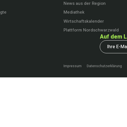
News aus der Region
igte
Mediathek
Wirtschaftskalender
Plattform Nordschwarzwald
Auf dem L
Impressum
Datenschutzerklärung