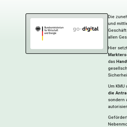
Die zuneh
und mittl
Geschäfts
allen Ge
Hier setz
Markters
das
Hand
gesellsch
Sicherhei
Um KMU u
die Antra
sondern 
autorisi
Geförder
Nebenmod