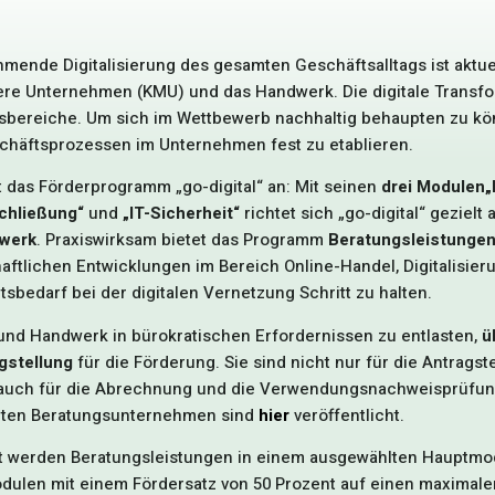
mende Digitalisierung des gesamten Geschäftsalltags ist aktue
ere Unternehmen (KMU) und das Handwerk. Die digitale Transfor
bereiche. Um sich im Wettbewerb nachhaltig behaupten zu können
schäftsprozessen im Unternehmen fest zu etablieren.
t das Förderprogramm „go-digital“ an: Mit seinen
drei Modulen
„
chließung“
und
„IT-Sicherheit“
richtet sich „go-digital“ gezielt
werk
. Praxiswirksam bietet das Programm
Beratungsleistunge
aftlichen Entwicklungen im Bereich Online-Handel, Digitalisie
tsbedarf bei der digitalen Vernetzung Schritt zu halten.
nd Handwerk in bürokratischen Erfordernissen zu entlasten,
ü
gstellung
für die Förderung. Sie sind nicht nur für die Antragst
auch für die Abrechnung und die Verwendungsnachweisprüfung.
erten Beratungsunternehmen sind
hier
veröffentlicht.
t werden Beratungsleistungen in einem ausgewählten Hauptmod
ulen mit einem Fördersatz von 50 Prozent auf einen maximalen