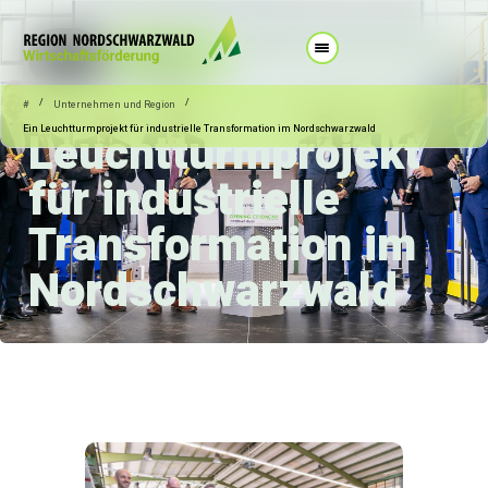
©2026 STI, Pforzheim University
10.05.2
Unternehmen
026
und Region
Ein
/
/
#
Unternehmen und Region
Leuchtturmprojekt
Ein Leuchtturmprojekt für industrielle Transformation im Nordschwarzwald
für industrielle
Transformation im
Nordschwarzwald