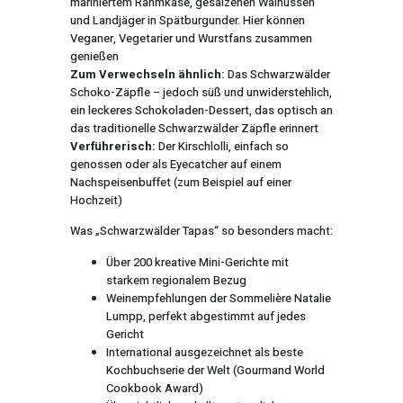
mariniertem Rahmkäse, gesalzenen Walnüssen
und Landjäger in Spätburgunder. Hier können
Veganer, Vegetarier und Wurstfans zusammen
genießen
Zum Verwechseln ähnlich:
Das Schwarzwälder
Schoko-Zäpfle – jedoch süß und unwiderstehlich,
ein leckeres Schokoladen-Dessert, das optisch an
das traditionelle Schwarzwälder Zäpfle erinnert
Verführerisch:
Der Kirschlolli, einfach so
genossen oder als Eyecatcher auf einem
Nachspeisenbuffet (zum Beispiel auf einer
Hochzeit)
Was „Schwarzwälder Tapas“ so besonders macht:
Über 200 kreative Mini-Gerichte mit
starkem regionalem Bezug
Weinempfehlungen der Sommelière Natalie
Lumpp, perfekt abgestimmt auf jedes
Gericht
International ausgezeichnet als beste
Kochbuchserie der Welt (Gourmand World
Cookbook Award)