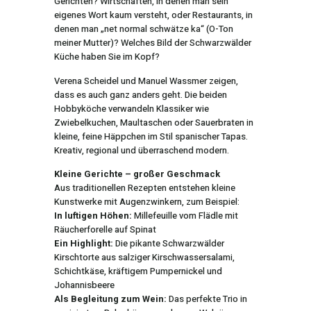
Gerichten? Wirtschaften, in denen man sein
eigenes Wort kaum versteht, oder Restaurants, in
denen man „net normal schwätze ka“ (O-Ton
meiner Mutter)? Welches Bild der Schwarzwälder
Küche haben Sie im Kopf?
Verena Scheidel und Manuel Wassmer zeigen,
dass es auch ganz anders geht. Die beiden
Hobbyköche verwandeln Klassiker wie
Zwiebelkuchen, Maultaschen oder Sauerbraten in
kleine, feine Häppchen im Stil spanischer Tapas.
Kreativ, regional und überraschend modern.
Kleine Gerichte – großer Geschmack
Aus traditionellen Rezepten entstehen kleine
Kunstwerke mit Augenzwinkern, zum Beispiel:
In luftigen Höhen:
Millefeuille vom Flädle mit
Räucherforelle auf Spinat
Ein Highlight:
Die pikante Schwarzwälder
Kirschtorte aus salziger Kirschwassersalami,
Schichtkäse, kräftigem Pumpernickel und
Johannisbeere
Als Begleitung zum Wein:
Das perfekte Trio in