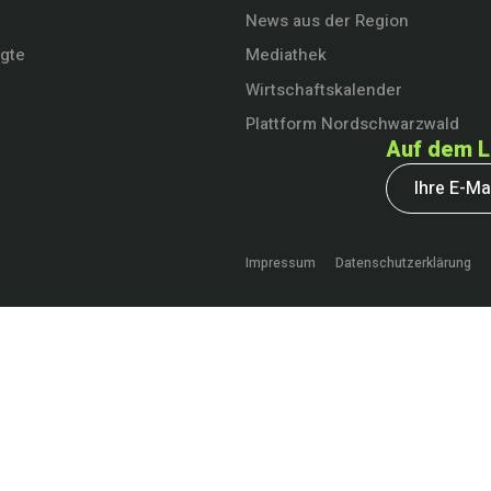
News aus der Region
igte
Mediathek
Wirtschaftskalender
Plattform Nordschwarzwald
Auf dem L
Impressum
Datenschutzerklärung