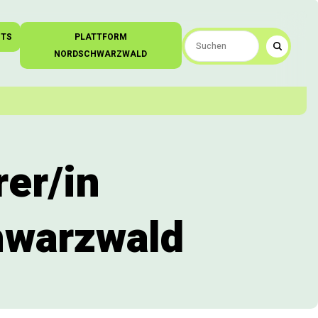
NTS
PLATTFORM
NORDSCHWARZWALD
er/in
hwarzwald