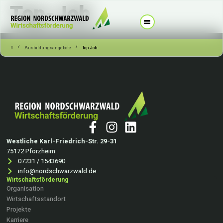
Top-Job
/
/
#
Ausbildungsangebote
Top-Job
Westliche Karl-Friedrich-Str. 29-31
75172 Pforzheim
07231 / 1543690
info@nordschwarzwald.de
Wirtschaftsförderung
Organisation
Wirtschaftsstandort
Projekte
Karriere