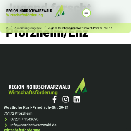
Jugend forscht
Regionalwettbewerb
Pforzheim/Enz
/
/
#
Ausbildungsangebote
Jugend forscht Regionalwettbewerb Pforzheim/Enz
Westliche Karl-Friedrich-Str. 29-31
75172 Pforzheim
07231 / 1543690
info@nordschwarzwald.de
Wirtschaftsförderung